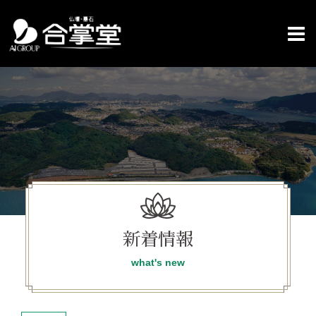
コ
ン
テ
ン
ツ
へ
ス
キ
ッ
プ
新着情報
what's new