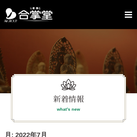
コ
ン
テ
ン
ツ
へ
ス
キ
ッ
プ
新着情報
what's new
月:
2022年7月