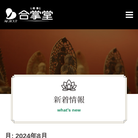
コ
ン
テ
ン
ツ
へ
ス
キ
ッ
プ
新着情報
what's new
月:
2024年8月