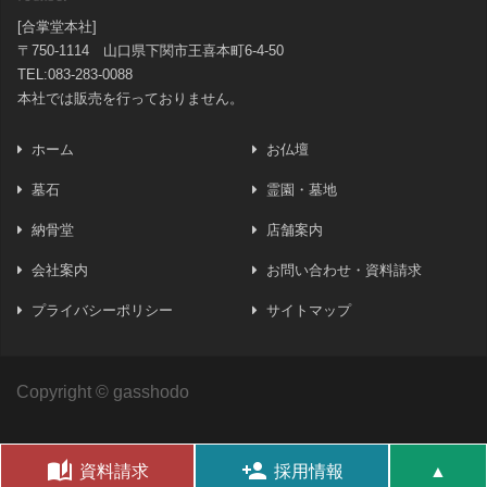
[合掌堂本社]
〒750-1114 山口県下関市王喜本町6-4-50
TEL:083-283-0088
本社では販売を行っておりません。
ホーム
お仏壇
墓石
霊園・墓地
納骨堂
店舗案内
会社案内
お問い合わせ・資料請求
プライバシーポリシー
サイトマップ
Copyright © gasshodo
auto_stories
person_add
資料請求
採用情報
▲