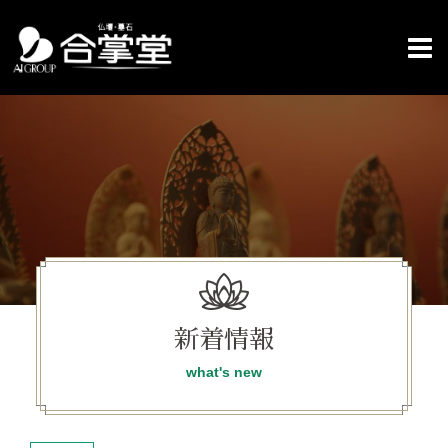
コ
ン
テ
ン
ツ
へ
ス
キ
ッ
プ
新着情報
what's new