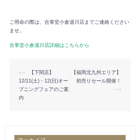
ご用命の際は、合掌堂小倉湯川店までご連絡ください
ませ。
合掌堂小倉湯川店詳細はこちらから
投
⟵
【下関店】
【福岡北九州エリア】
稿
12/11(土)・12(日)オー
初売りセール開催！
ナ
プニングフェアのご案
⟶
内
ビ
ゲ
ー
シ
ョ