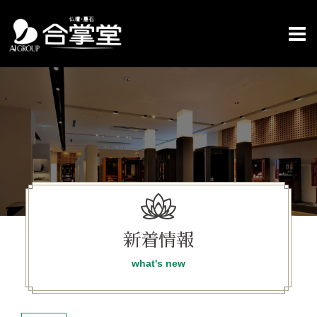
コ
ン
テ
ン
ツ
へ
ス
キ
ッ
プ
新着情報
what's new