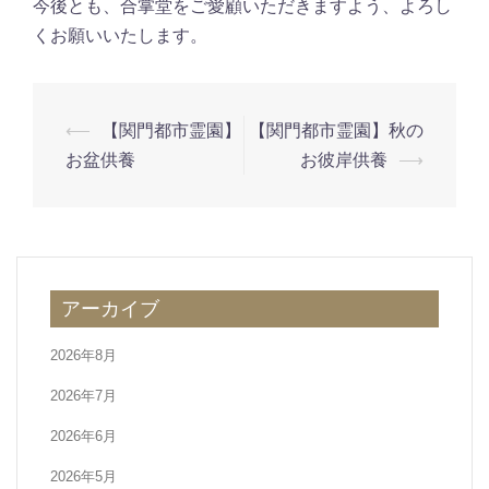
今後とも、合掌堂をご愛顧いただきますよう、よろし
くお願いいたします。
投
⟵
【関門都市霊園】
【関門都市霊園】秋の
稿
お盆供養
お彼岸供養
⟶
ナ
ビ
ゲ
ー
アーカイブ
シ
ョ
2026年8月
ン
2026年7月
2026年6月
2026年5月