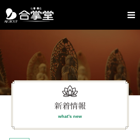
コ
ン
テ
ン
ツ
へ
ス
キ
ッ
プ
新着情報
what's new