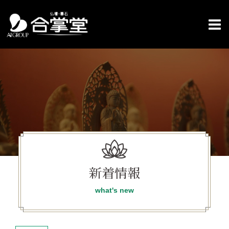
コ
ン
テ
ン
ツ
へ
ス
キ
ッ
プ
新着情報
what's new